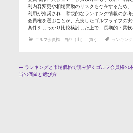
利内容変更や相場変動のリスクも存在するため、
利用が推奨され、客観的なランキング情報の参考
会員権を選ぶことが、充実したゴルフライフの実
条件をしっかり比較検討した上で、長期的・柔軟
ゴルフ会員権
、
自然（山）
、
買う
ランキング
投
←
ランキングと市場価格で読み解くゴルフ会員権の
当の価値と選び方
稿
ナ
ビ
ゲ
ー
シ