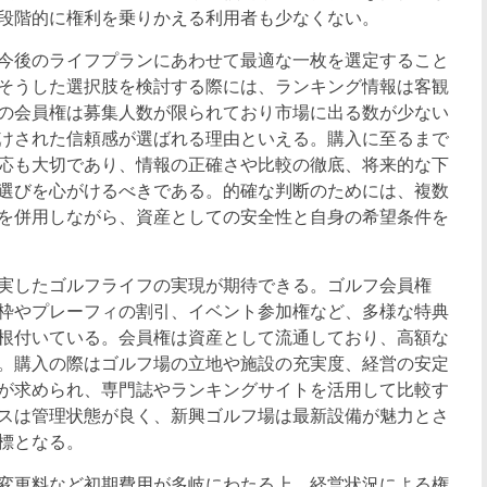
段階的に権利を乗りかえる利用者も少なくない。
今後のライフプランにあわせて最適な一枚を選定すること
そうした選択肢を検討する際には、ランキング情報は客観
の会員権は募集人数が限られており市場に出る数が少ない
けされた信頼感が選ばれる理由といえる。購入に至るまで
応も大切であり、情報の正確さや比較の徹底、将来的な下
選びを心がけるべきである。的確な判断のためには、複数
を併用しながら、資産としての安全性と自身の希望条件を
実したゴルフライフの実現が期待できる。ゴルフ会員権
枠やプレーフィの割引、イベント参加権など、多様な特典
根付いている。会員権は資産として流通しており、高額な
。購入の際はゴルフ場の立地や施設の充実度、経営の安定
が求められ、専門誌やランキングサイトを活用して比較す
スは管理状態が良く、新興ゴルフ場は最新設備が魅力とさ
標となる。
変更料など初期費用が多岐にわたる上、経営状況による権