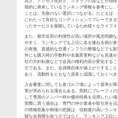
高さ、アクセス良好さ、スタッフの質などが指標
期的に発表しているランキング情報を参考にし、
ことは、失敗のない選択につながる。たとえば、
にわたって良好なコンディションでプレーできる
ったサービスを展開しているため様々なライフス
また、都市近郊の利便性が高い場所や風光明媚な
やすく、ランキングでも上位に名を連ねる例が多
の有無、直接的な交通インフラの整備などでも影
外にも購入時の手数料や名義変更料なども見逃せ
社の方針転換などで会員の権利内容が変化するこ
欠である。また、会員権自体が値上がりすること
あり、流動性をともなう資産と認識しておくべき
入会審査に関しても各ゴルフ場によって基準が異
実が求められる場合もある。気軽にプレーフィの
して専用のメンバー枠や優待特典を活用したい場
実際に買う場合は、専門の仲介業者や取引所を活
の情報収集や相場の把握は、信頼度の高いランキ
額な会員権を狙うのではなく、ランキング上位に