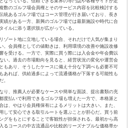
となっている。信頼できる業界の専門誌や各種サイトが定
複数のゴルフ場会員権とそのサービス内容を比較検討する
伝統あるゴルフ場ではコース管理が行き届いており、長き
実績がある一方、新興のゴルフ場では最新施設や時代に合
タイルに添う選択肢が広がっている。
リゾート地に立地している場合、それだけで人気が集まり
い。会員権としての値動きは、利用環境の改善や施設改修
響を受ける。一方で、実際に買う際には入会金や年会費以
ない。過去の市場動向を見ると、経営状況の変化や運営会
ともあり、そうしたケースに備え十分な下調べも必要不可
もあれば、供給過多によって流通価格が下落する可能性も
だ。
なり、推薦人が必要なケースや簡単な面談、提出書類の充
都度払いで利用できるゴルフ場も増えた一方で、本格派と
合は、やはり会員権保有によるメリットは大きい。また、
用して安心できる取引ルートを選ぶことが肝心だ。買う前
ングをもとにすることで客観性が担保される。最初から高
入るコースの中古流通品や比較的リーズナブルな価格帯か