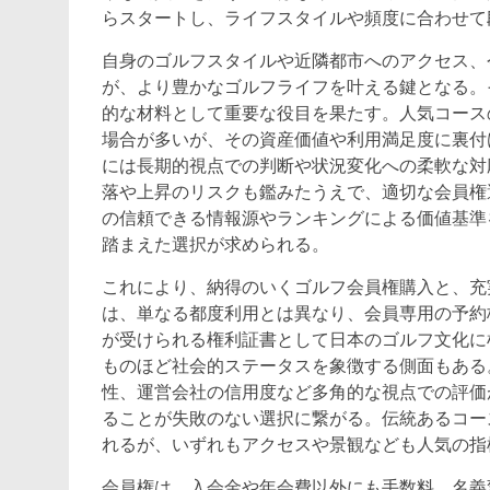
らスタートし、ライフスタイルや頻度に合わせて
自身のゴルフスタイルや近隣都市へのアクセス、
が、より豊かなゴルフライフを叶える鍵となる。
的な材料として重要な役目を果たす。人気コース
場合が多いが、その資産価値や利用満足度に裏付
には長期的視点での判断や状況変化への柔軟な対
落や上昇のリスクも鑑みたうえで、適切な会員権
の信頼できる情報源やランキングによる価値基準
踏まえた選択が求められる。
これにより、納得のいくゴルフ会員権購入と、充
は、単なる都度利用とは異なり、会員専用の予約
が受けられる権利証書として日本のゴルフ文化に
ものほど社会的ステータスを象徴する側面もある
性、運営会社の信用度など多角的な視点での評価
ることが失敗のない選択に繋がる。伝統あるコー
れるが、いずれもアクセスや景観なども人気の指
会員権は、入会金や年会費以外にも手数料、名義