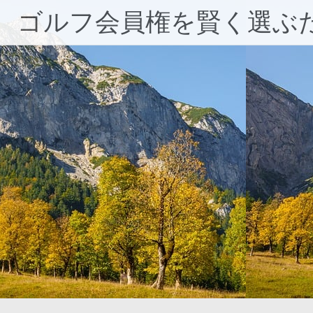
コ
ゴルフ会員権を賢く選ぶ
ン
テ
ン
ツ
へ
ス
キ
ッ
プ